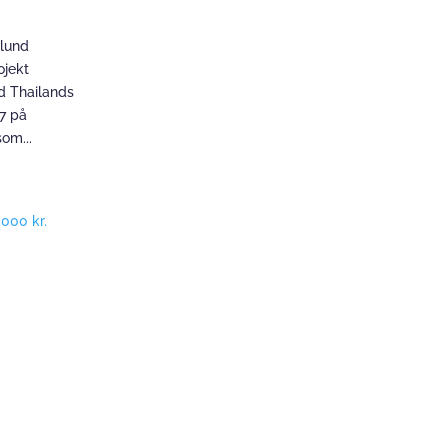
elund
ojekt
ed Thailands
17 på
om...