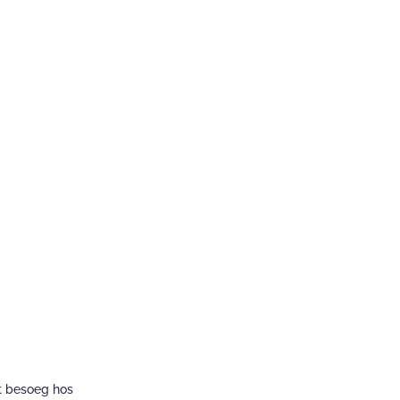
CVR 37705063 Telefon +45 21 22 59 68
Samkørsels
t besoeg hos