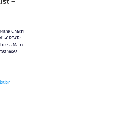
ust –
s Maha Chakri
of i-CREATe
rincess Maha
Prostheses