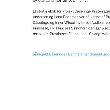
by
Ulla Lund
|
Jan 28, 2017
|
,
,
,
,
,
,
Et stort øjeblik for Projekt Dåseringe Kirsten Eg
Andersen og Lena Pedersen var på vegne af Pr
Dåseringe og Inner Wheel inviteret i Audiens v
Prinsesse, HRH Pincess Sirindhorn den 23/1-20
hospitalet Prostheses Foundation i Chiang Mai, s