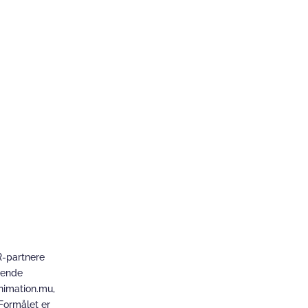
R-partnere
arende
nimation.mu,
 Formålet er