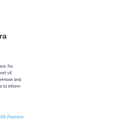
fra
ra, fra
ort vil
fternoon and
e to inform