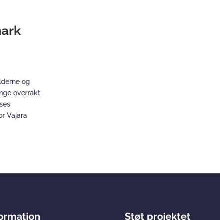
mark
ilderne og
inge overrakt
eses
or Vajara
formation
Støt projektet