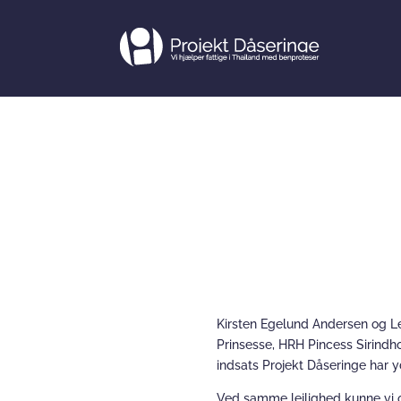
Et stort øjebli
Kirsten Egelund Andersen og Le
Prinsesse, HRH Pincess Sirindh
indsats Projekt Dåseringe har 
Ved samme lejlighed kunne vi o