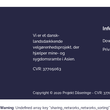
In
Vi er et dansk-
Dow
landsdækkende
velgørenhedsprojekt, der
Priv
hjælper mine- og
sygdomsramte i Asien.
CVR: 37705063
Copyright © 2020 Projekt Dåseringe - CVR: 37
Warning
: Undefined array key "sharing_networks_networks_sorting"