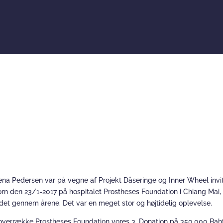
k for Projekt Dåseringe
na Pedersen var på vegne af Projekt Dåseringe og Inner Wheel invit
orn den 23/1-2017 på hospitalet Prostheses Foundation i Chiang Mai,
ydet gennem årene. Det var en meget stor og højtidelig oplevelse.
verrække Prostheses Foundation vores 3. Donation på 350.000 Baht (