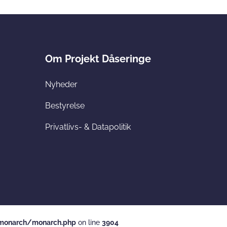
Om Projekt Dåseringe
Nyheder
Bestyrelse
Privatlivs- & Datapolitik
monarch/monarch.php
on line
3904