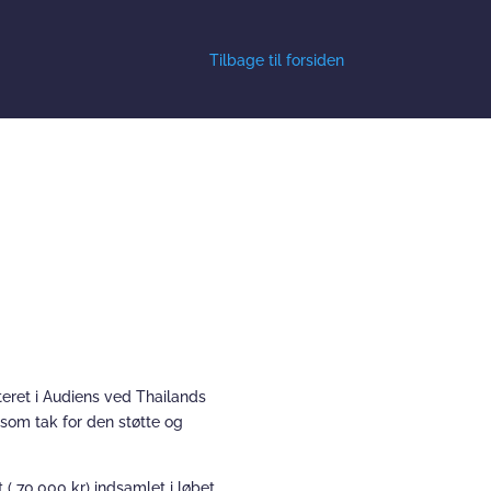
Tilbage til forsiden
eret i Audiens ved Thailands
 som tak for den støtte og
 70.000 kr) indsamlet i løbet