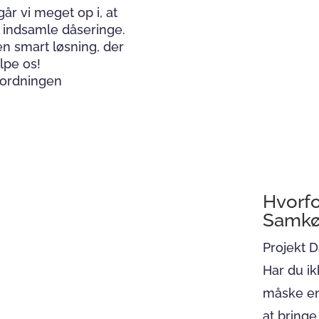
år vi meget op i, at
t indsamle dåseringe.
en smart løsning, der
lpe os!
sordningen
Hvorfo
Samkø
Projekt 
Har du ik
måske en
at bringe