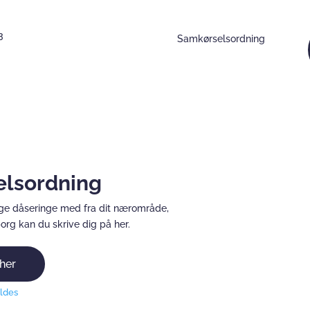
3
Samkørselsordning
lsordning
age dåseringe med fra dit nærområde,
org kan du skrive dig på her.
 her
eldes