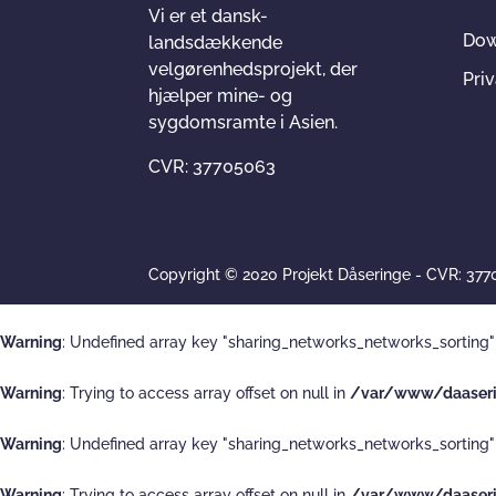
Vi er et dansk-
Dow
landsdækkende
velgørenhedsprojekt, der
Priv
hjælper mine- og
sygdomsramte i Asien.
CVR: 37705063
Copyright © 2020 Projekt Dåseringe - CVR: 37
Warning
: Undefined array key "sharing_networks_networks_sorting"
Warning
: Trying to access array offset on null in
/var/www/daaseri
Warning
: Undefined array key "sharing_networks_networks_sorting"
Warning
: Trying to access array offset on null in
/var/www/daaseri