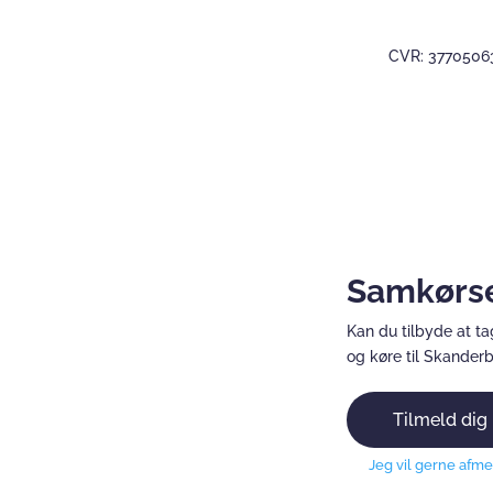
CVR: 3770506
Projekt Dåseringe’s
Samkørse
Kan du tilbyde at t
og køre til Skanderb
Tilmeld dig
Jeg vil gerne afm