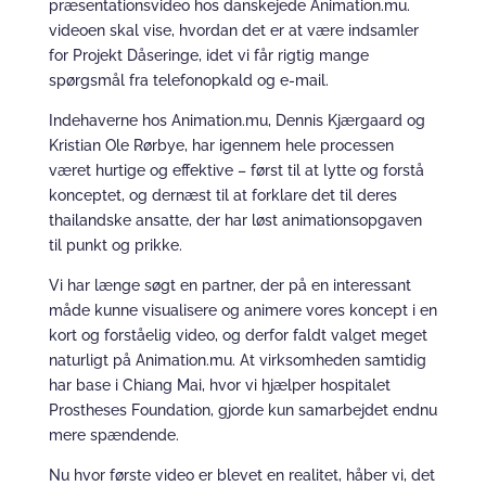
præsentationsvideo hos danskejede Animation.mu.
videoen skal vise, hvordan det er at være indsamler
for Projekt Dåseringe, idet vi får rigtig mange
spørgsmål fra telefonopkald og e-mail.
Indehaverne hos Animation.mu, Dennis Kjærgaard og
Kristian Ole Rørbye, har igennem hele processen
været hurtige og effektive – først til at lytte og forstå
konceptet, og dernæst til at forklare det til deres
thailandske ansatte, der har løst animationsopgaven
til punkt og prikke.
Vi har længe søgt en partner, der på en interessant
måde kunne visualisere og animere vores koncept i en
kort og forståelig video, og derfor faldt valget meget
naturligt på Animation.mu. At virksomheden samtidig
har base i Chiang Mai, hvor vi hjælper hospitalet
Prostheses Foundation, gjorde kun samarbejdet endnu
mere spændende.
Nu hvor første video er blevet en realitet, håber vi, det