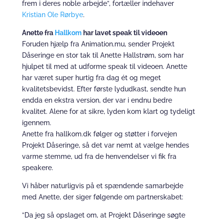
frem i deres noble arbejde”, fortæller indehaver
Kristian Ole Rørbye
.
Anette fra
Hallkom
har lavet speak til videoen
Foruden hjælp fra Animation.mu, sender Projekt
Dåseringe en stor tak til Anette Hallstrøm, som har
hjulpet til med at udforme speak til videoen. Anette
har været super hurtig fra dag ét og meget
kvalitetsbevidst. Efter første lydudkast, sendte hun
endda en ekstra version, der var i endnu bedre
kvalitet. Alene for at sikre, lyden kom klart og tydeligt
igennem.
Anette fra hallkom.dk følger og støtter i forvejen
Projekt Dåseringe, så det var nemt at vælge hendes
varme stemme, ud fra de henvendelser vi fik fra
speakere.
Vi håber naturligvis på et spændende samarbejde
med Anette, der siger følgende om partnerskabet:
”Da jeg så opslaget om, at Projekt Dåseringe søgte