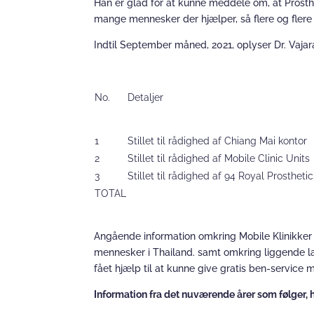
Han er glad for at kunne meddele om, at Prosthe
mange mennesker der hjælper, så flere og flere k
Indtil September måned, 2021, oplyser Dr. Vajara
No.
Detaljer
1
Stillet til rådighed af Chiang Mai kontor
2
Stillet til rådighed af Mobile Clinic Units
3
Stillet til rådighed af 94 Royal Prosthe
TOTAL
Angående information omkring Mobile Klinikker in
mennesker i Thailand. samt omkring liggende lan
fået hjælp til at kunne give gratis ben-servic
Information fra det nuværende årer som følger, h