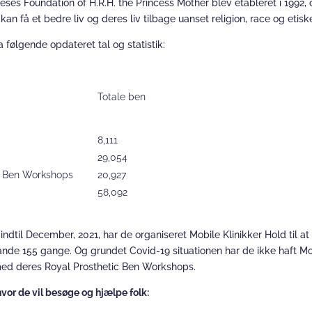
ses Foundation of H.R.H. the Princess Mother blev etableret i 1992, 
an få et bedre liv og deres liv tilbage uanset religion, race og etisk
 følgende opdateret tal og statistik:
Totale ben
8,111
29,054
tic Ben Workshops
20,927
58,092
dtil December, 2021, har de organiseret Mobile Klinikker Hold til at
de 155 gange. Og grundet Covid-19 situationen har de ikke haft Mobi
e med deres Royal Prosthetic Ben Workshops.
vor de vil besøge og hjælpe folk: