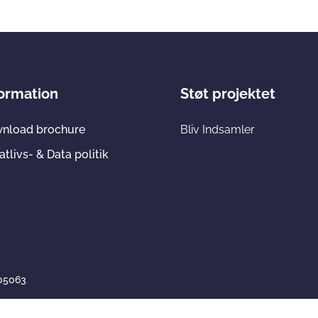
formation
Støt projektet
nload brochure
Bliv Indsamler
atlivs- & Data politik
705063