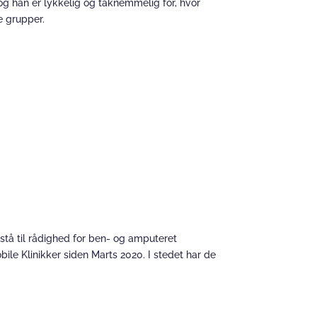
og han er lykkelig og taknemmelig for, hvor
e grupper.
 stå til rådighed for ben- og amputeret
le Klinikker siden Marts 2020. I stedet har de