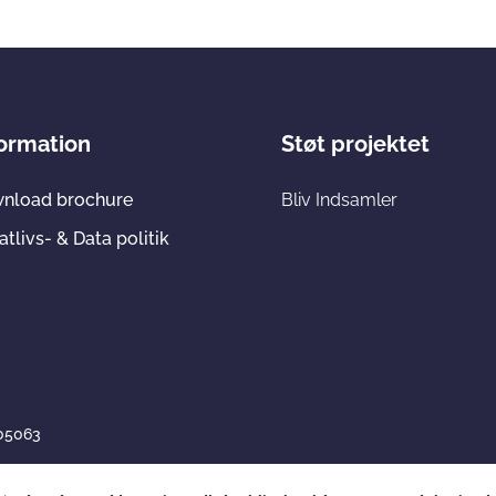
formation
Støt projektet
nload brochure
Bliv Indsamler
atlivs- & Data politik
705063